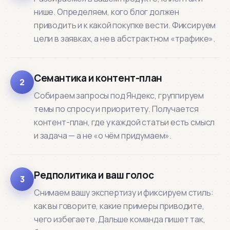
нише. Определяем, кого блог должен
приводить и к какой покупке вести. Фиксируем
цели в заявках, а не в абстрактном «трафике».
Семантика и контент-план
2
Собираем запросы под Яндекс, группируем
темы по спросу и приоритету. Получается
контент-план, где у каждой статьи есть смысл
и задача — а не «о чём придумаем».
Редполитика и ваш голос
3
Снимаем вашу экспертизу и фиксируем стиль:
как вы говорите, какие примеры приводите,
чего избегаете. Дальше команда пишет так,