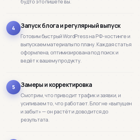
будто это пишете вы.
Запуск блога и регулярный выпуск
4
Готовим быстрый WordPress на РФ-хостинге и
выпускаем материалы по плану. Каждая статья
оформлена, оптимизирована под поиск и
ведёт к вашему продукту.
Замеры и корректировка
5
Смотрим, что приводит трафик и заявки, и
усиливаем то, что работает. Блог не «выпущен
и забыт» — он растёт и доводится до
результата.