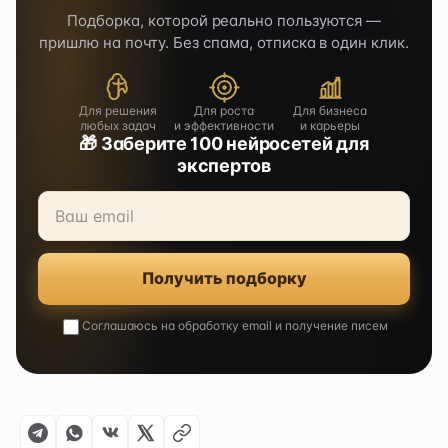
Подборка, которой реально пользуются —
пришлю на почту. Без спама, отписка в один клик.
Для решения
Для роста
Для бизнеса
любых задач
и эффективности
и карьеры
🎁 Заберите 100 нейросетей для
экспертов
Получить подборку
Соглашаюсь на обработку email и получение писем