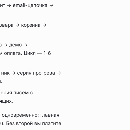
ит → email-цепочка →
овара → корзина →
о → демо →
 оплата. Цикл — 1-6
тник → серия прогрева →
.
ерия писем с
ящих.
 одновременно: главная
. Без второй вы платите