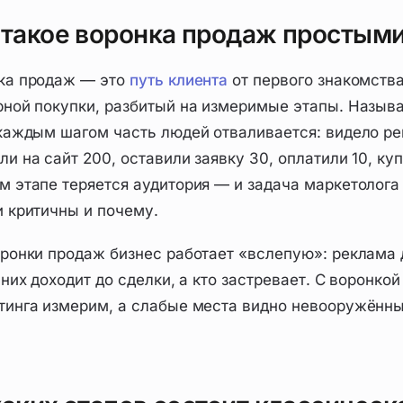
 такое воронка продаж простым
ка продаж — это
путь клиента
от первого знакомств
рной покупки, разбитый на измеримые этапы. Называ
 каждым шагом часть людей отваливается: видело ре
и на сайт 200, оставили заявку 30, оплатили 10, ку
м этапе теряется аудитория — и задача маркетолога 
и критичны и почему.
оронки продаж бизнес работает «вслепую»: реклама д
 них доходит до сделки, а кто застревает. С воронко
тинга измерим, а слабые места видно невооружённы