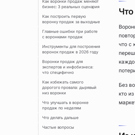
Как воронки продаж меняют
бизнес: 3 реальных сценария
Что
Как построить первую
воронку продаж за выходные
Ворон
Главные ошибки при работе
повто
с воронками продаж
что с
Инструменты для построения
воронок продаж в 2026 году
перешл
каждо
Воронки продаж для
экспертов и инфобизнеса:
потер
что специфично
Как избежать самого
Без в
дорогого провала: дырявый
низ воронки
кто из
марке
Что улучшать в воронке
продаж по неделям
Что делать дальше
Частые вопросы