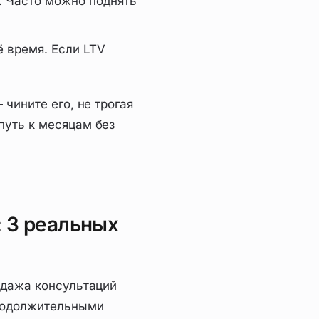
. Часто можно поднять
ё время. Если LTV
чините его, не трогая
путь к месяцам без
 3 реальных
одажа консультаций
продолжительными