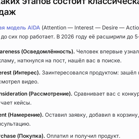
каких этапов состоит классическ
даж
ая модель AIDA
(Attention — Interest — Desire — Acti
 до сих пор работает. В 2026 году её расширили до 5
areness (Осведомлённость).
Человек впервые узнал 
кламу, наткнулся на пост, нашёл вас в поиске.
erest (Интерес).
Заинтересовался продуктом: зашёл н
смотрел видео.
nsideration (Рассмотрение).
Сравнивает вас с конкур
учает кейсы.
tent (Намерение).
Оставил заявку, добавил в корзину
нсультацию.
rchase (Покупка).
Оплатил и получил продукт.