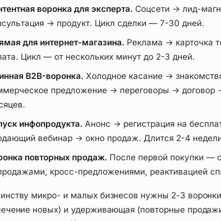
нтентная воронка для эксперта.
Соцсети → лид-магн
нсультация → продукт. Цикл сделки — 7-30 дней.
ямая для интернет-магазина.
Реклама → карточка т
лата. Цикл — от нескольких минут до 2-3 дней.
инная B2B-воронка.
Холодное касание → знакомств
ммерческое предложение → переговоры → договор →
сяцев.
пуск инфопродукта.
Анонс → регистрация на беспла
одающий вебинар → окно продаж. Длится 2-4 недели
ронка повторных продаж.
После первой покупки — с
продажами, кросс-предложениями, реактивацией сп
инству микро- и малых бизнесов нужны 2-3 воронки
лечение новых) и удерживающая (повторные продажи)