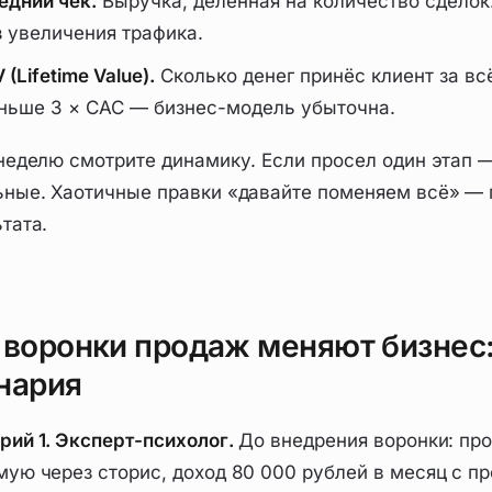
едний чек.
Выручка, делённая на количество сделок
з увеличения трафика.
 (Lifetime Value).
Сколько денег принёс клиент за вс
ньше 3 × CAC — бизнес-модель убыточна.
неделю смотрите динамику. Если просел один этап — 
ьные. Хаотичные правки «давайте поменяем всё» — 
тата.
 воронки продаж меняют бизнес:
нария
рий 1. Эксперт-психолог.
До внедрения воронки: пр
мую через сторис, доход 80 000 рублей в месяц с 