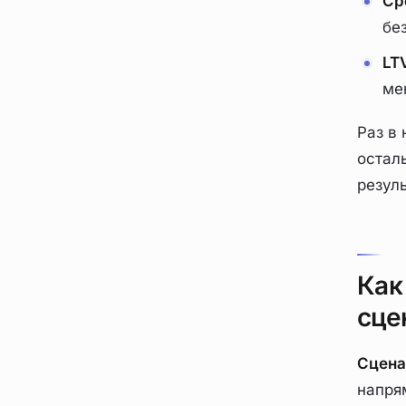
Ср
бе
LTV
ме
Раз в 
остал
резуль
Как
сце
Сцена
напря