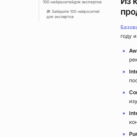
Из 
100 нейросетейдля экспертов
про
🎁 Заберите 100 нейросетей
для экспертов
Базов
году и
Aw
ре
Int
по
Co
из
In
ко
Pu