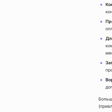
Ко
ко
Пр
оп
Дл
ко
ме
За
пр
Во
до
Больш
(прив