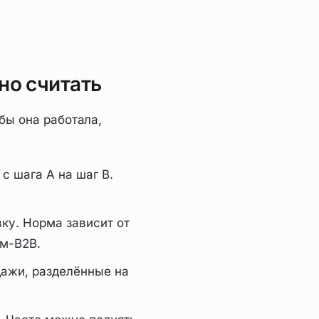
но считать
бы она работала,
с шага A на шаг B.
вку. Норма зависит от
ум-B2B.
дажи, разделённые на