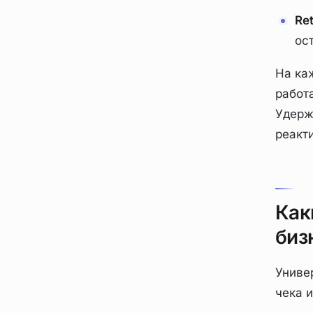
Re
ос
На ка
работ
Удерж
реакт
Как
биз
Униве
чека 