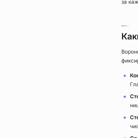
за каж
Как
Воронк
фикси
Ко
Гл
Ст
ни
Ст
чи